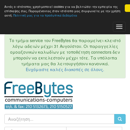
Αυτός ο ιστότοπος χρησιμοποιεί cookies για να βελτιώσει την εμπειρία της
επίσκεψης σας. Παραμένοντας στον ιστότοπo μας συμφωνείτε με την χρήση
αυτή.
Πολιτική μας για τα προσωπικά δεδομένα
Toggl
Navig
Το τμήμα service του FreeBytes θα παραμείνει κλειστό
λόγω αδειών μέχρι 31 Αυγούστου. Οι παραγγελίες
ομοαξονικών καλωδίων με τοποθέτηση connectors δεν
μπορούν να εκτελεστούν μέχρι τότε. Τα υπόλοιπα
τμήματα μας θα λειτουργήσουν κανονικά.
Ευχόμαστε καλές διακοπές σε όλους.