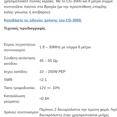
χρησιμοποιείτε πολλές κεραίες. Με το CG-3000 και 8 μέτρα σύρμα
συντονίζετε παντού στα Βραχέα (με την προϋπόθεση ύπαρξης
καλής γείωσης ή αντίβαρου).
Κατεβάστε τις οδηγίες χρήσης του CG-3000.
Τεχνικές προδιαγραφές
Εύρος συχνοτήτων
1.8 – 30MHz με σύρμα 8 μέτρα
συντονισμού:
Σύνθετη αντίσταση
45 – 55 Ωμ
εισόδου:
Ισχύς εισόδου:
10 – 200W PEP
SWR:
<2:1
Τάση τροφοδοσίας:
12V +/- 10%
Κατανάλωση
<0.8Α
ρεύματος:
Περίπου 2 δευτερόλεπτα την πρώτη φορά. Λιγ
Χρόνος συντονισμού:
δευτερόλεπτο όταν χρησιμοποιείται μνήμη