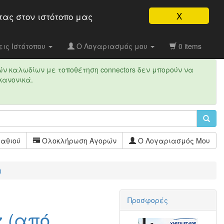
X
τας στον ιστότοπo μας
ις Ιστότοπου
Ο Λογαριασμός μου
0 items
ών καλωδίων με τοποθέτηση connectors δεν μπορούν να
κανονικά.
αθιού
Ολοκλήρωση Αγορών
Ο Λογαριασμός Μου
)
Προσφορές
z (από