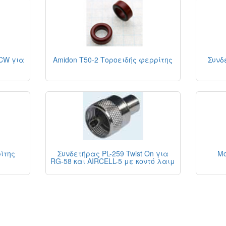
 CW για
Amidon T50-2 Τοροειδής φερρίτης
Συνδ
ίτης
Συνδετήρας PL-259 Twist On για
Μ
RG-58 και AIRCELL-5 με κοντό λαιμ