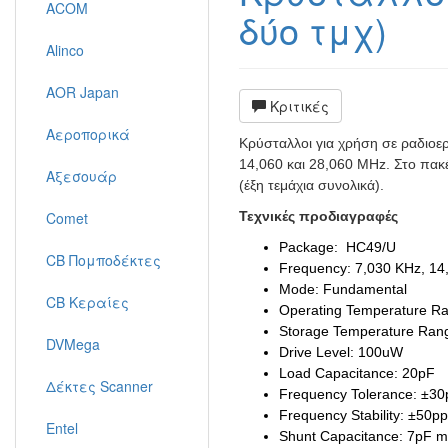
ACOM
δύο τμχ)
Alinco
AOR Japan
Κριτικές
Αεροπορικά
Κρύσταλλοι για χρήση σε ραδιοερα
14,060 και 28,060 MHz. Στο πακ
Αξεσουάρ
(έξη τεμάχια συνολικά).
Comet
Τεχνικές προδιαγραφές
Package: HC49/U
CB Πομποδέκτες
Frequency:
7,030 KHz, 14
Mode: Fundamental
CB Κεραίες
Operating Temperature R
Storage Temperature Ran
DVMega
Drive Level: 100uW
Load Capacitance: 20pF
Δέκτες Scanner
Frequency Tolerance: ±3
Frequency Stability: ±50p
Entel
Shunt Capacitance: 7pF 