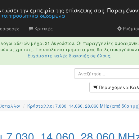
βελτιώσει την εμπειρία της επίσκεψης σας. Παραμένον
α τα προσωπικά δεδομένα
ροσφορές
Κριτικές
Ρυθμίσε
τό λόγω αδειών μέχρι 31 Αυγούστου. Οι παραγγελίες ομοαξονικ
ούν μέχρι τότε. Τα υπόλοιπα τμήματα μας θα λειτουργήσουν 
Ευχόμαστε καλές διακοπές σε όλους.
Περιεχόμενα Καλ
ύσταλλοι
Κρύσταλλοι 7,030, 14,060, 28,060 MHz (από δύο τμχ
7,030, 14,060, 28,060 MH