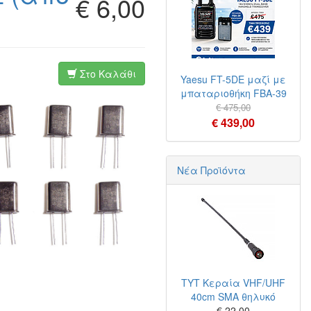
€ 6,00
Στο Καλάθι
Yaesu FT-5DE μαζί με
μπαταριοθήκη FBA-39
€ 475,00
€ 439,00
Νέα Προϊόντα
TYT Κεραία VHF/UHF
40cm SMA θηλυκό
€ 22,00