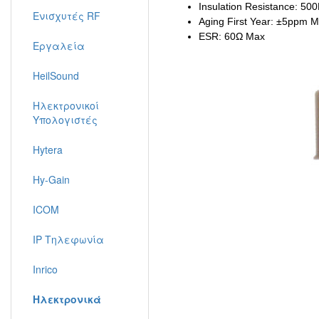
Insulation Resistance: 5
Ενισχυτές RF
Aging First Year: ±5ppm 
ESR: 60Ω Max
Εργαλεία
HeilSound
Ηλεκτρονικοί
Υπολογιστές
Hytera
Hy-Gain
ICOM
IP Τηλεφωνία
Inrico
Ηλεκτρονικά