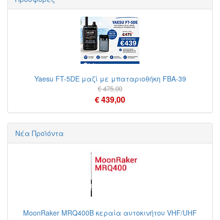
Yaesu FT-5DE μαζί με μπαταριοθήκη FBA-39
€ 475,00
€ 439,00
Νέα Προϊόντα
MoonRaker MRQ400B κεραία αυτοκινήτου VHF/UHF