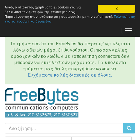
Αυτός ο ιστότοπος χρησιμοποιεί cookies για να
X
βελτιώσει την εμπειρία της επίσκεψης σας.
Παραμένοντας στον ιστότοπo μας συμφωνείτε με την χρήση αυτή.
Πολιτική μας
για τα προσωπικά δεδομένα
Toggl
Navig
Το τμήμα service του FreeBytes θα παραμείνει κλειστό
λόγω αδειών μέχρι 31 Αυγούστου. Οι παραγγελίες
ομοαξονικών καλωδίων με τοποθέτηση connectors δεν
μπορούν να εκτελεστούν μέχρι τότε. Τα υπόλοιπα
τμήματα μας θα λειτουργήσουν κανονικά.
Ευχόμαστε καλές διακοπές σε όλους.