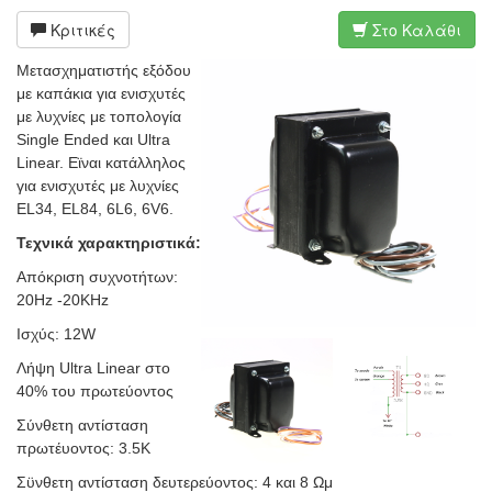
Κριτικές
Στο Καλάθι
Μετασχηματιστής εξόδου
με καπάκια για ενισχυτές
με λυχνίες με τοπολογία
Single Ended και Ultra
Linear. Εϊναι κατάλληλος
για ενισχυτές με λυχνίες
EL34, EL84, 6L6, 6V6.
Τεχνικά χαρακτηριστικά:
Απόκριση συχνοτήτων:
20Hz -20KHz
Ισχύς: 12W
Λήψη Ultra Linear στο
40% του πρωτεύοντος
Σύνθετη αντίσταση
πρωτέυοντος: 3.5Κ
Σϋνθετη αντίσταση δευτερεύοντος: 4 και 8 Ωμ