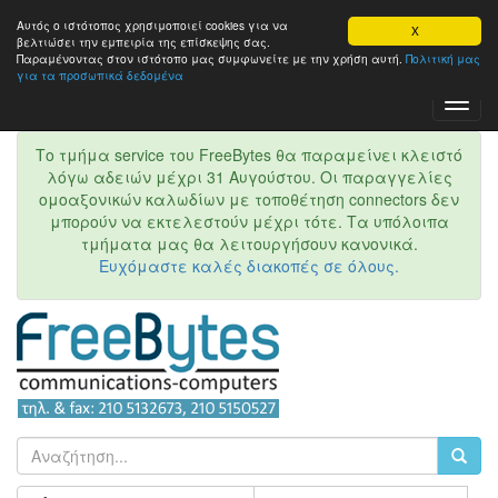
Αυτός ο ιστότοπος χρησιμοποιεί cookies για να
X
βελτιώσει την εμπειρία της επίσκεψης σας.
Παραμένοντας στον ιστότοπo μας συμφωνείτε με την χρήση αυτή.
Πολιτική μας
για τα προσωπικά δεδομένα
Toggl
Navig
Το τμήμα service του FreeBytes θα παραμείνει κλειστό
λόγω αδειών μέχρι 31 Αυγούστου. Οι παραγγελίες
ομοαξονικών καλωδίων με τοποθέτηση connectors δεν
μπορούν να εκτελεστούν μέχρι τότε. Τα υπόλοιπα
τμήματα μας θα λειτουργήσουν κανονικά.
Ευχόμαστε καλές διακοπές σε όλους.