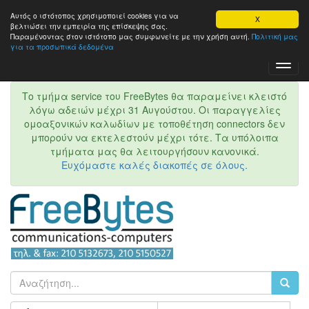
Αυτός ο ιστότοπος χρησιμοποιεί cookies για να
X
βελτιώσει την εμπειρία της επίσκεψης σας.
Παραμένοντας στον ιστότοπo μας συμφωνείτε με την χρήση αυτή.
Πολιτική μας
για τα προσωπικά δεδομένα
Toggl
Navig
Το τμήμα service του FreeBytes θα παραμείνει κλειστό
λόγω αδειών μέχρι 31 Αυγούστου. Οι παραγγελίες
ομοαξονικών καλωδίων με τοποθέτηση connectors δεν
μπορούν να εκτελεστούν μέχρι τότε. Τα υπόλοιπα
τμήματα μας θα λειτουργήσουν κανονικά.
Ευχόμαστε καλές διακοπές σε όλους.