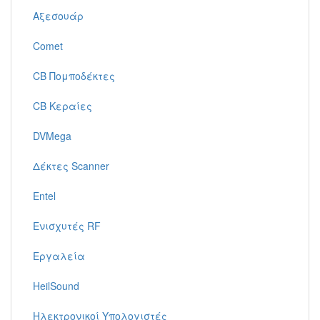
Αξεσουάρ
Comet
CB Πομποδέκτες
CB Κεραίες
DVMega
Δέκτες Scanner
Entel
Ενισχυτές RF
Εργαλεία
HeilSound
Ηλεκτρονικοί Υπολογιστές