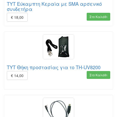
TYT Εύκαμπτη Κεραία με SMA αρσενικό
συνδετήρα
Στο Καλάθι
€ 18,00
TYT Θήκη προστασίας για το TH-UV8200
Στο Καλάθι
€ 14,00