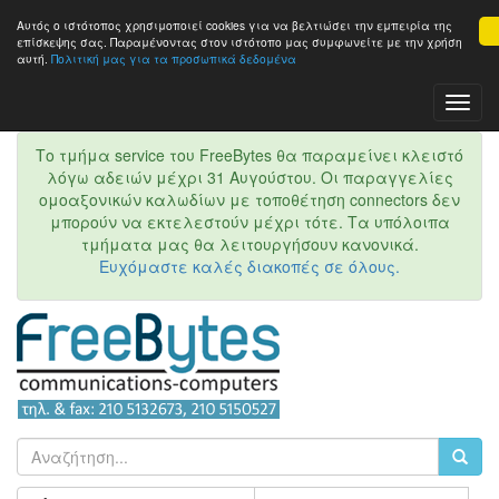
Αυτός ο ιστότοπος χρησιμοποιεί cookies για να βελτιώσει την εμπειρία της
επίσκεψης σας. Παραμένοντας στον ιστότοπo μας συμφωνείτε με την χρήση
αυτή.
Πολιτική μας για τα προσωπικά δεδομένα
Toggl
Navig
Το τμήμα service του FreeBytes θα παραμείνει κλειστό
λόγω αδειών μέχρι 31 Αυγούστου. Οι παραγγελίες
ομοαξονικών καλωδίων με τοποθέτηση connectors δεν
μπορούν να εκτελεστούν μέχρι τότε. Τα υπόλοιπα
τμήματα μας θα λειτουργήσουν κανονικά.
Ευχόμαστε καλές διακοπές σε όλους.