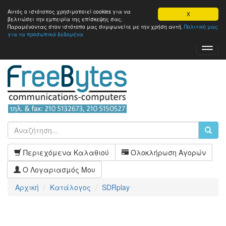
Αυτός ο ιστότοπος χρησιμοποιεί cookies για να
X
βελτιώσει την εμπειρία της επίσκεψης σας.
Παραμένοντας στον ιστότοπo μας συμφωνείτε με την χρήση αυτή.
Πολιτική μας
για τα προσωπικά δεδομένα
Toggl
Navig
Περιεχόμενα Καλαθιού
Ολοκλήρωση Αγορών
Ο Λογαριασμός Μου
Αρχική
Κατάλογος
SDRplay