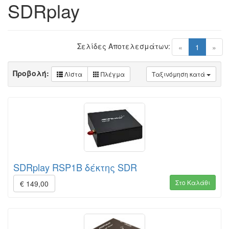
SDRplay
Σελίδες Αποτελεσμάτων:
(current)
«
1
»
Προβολή:
Λίστα
Πλέγμα
Ταξινόμηση κατά
SDRplay RSP1B δέκτης SDR
Στο Καλάθι
€ 149,00