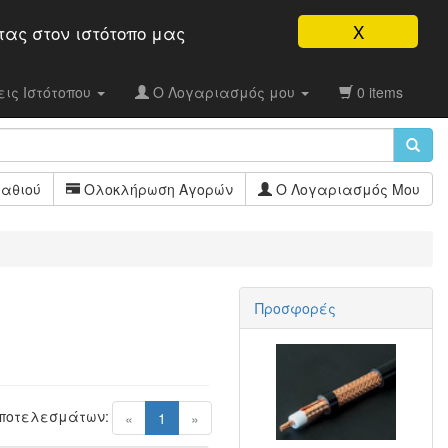
X
τας στον ιστότοπo μας
ις Ιστότοπου
Ο Λογαριασμός μου
0 items
αθιού
Ολοκλήρωση Αγορών
Ο Λογαριασμός Μου
Προσφορές
Αποτελεσμάτων:
(current)
«
1
»