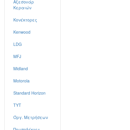
Αξεσουάρ
Κεραιών
Κονέκτορες
Kenwood
LDG
MFJ
Midland
Motorola
Standard Horizon
TYT
Όργ. Μετρήσεων
Πομποδέκτες