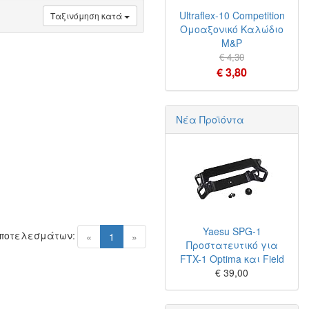
Ultraflex-10 Competition
Ταξινόμηση κατά
Ομοαξονικό Καλώδιο
M&P
€ 4,30
€ 3,80
Νέα Προϊόντα
Yaesu SPG-1
Αποτελεσμάτων:
(current)
«
1
»
Προστατευτικό για
FTX-1 Optima και Field
€ 39,00