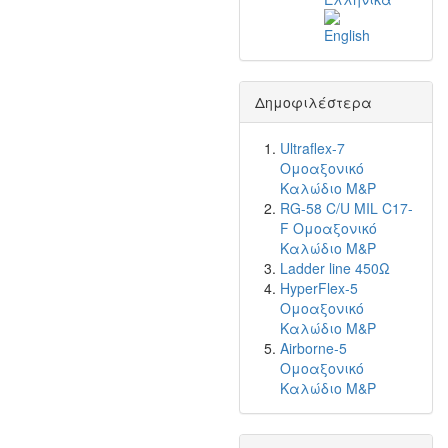
Δημοφιλέστερα
Ultraflex-7
Ομοαξονικό
Καλώδιο M&P
RG-58 C/U MIL C17-
F Ομοαξονικό
Καλώδιο M&P
Ladder line 450Ω
HyperFlex-5
Ομοαξονικό
Καλώδιο M&P
Airborne-5
Ομοαξονικό
Καλώδιο M&P