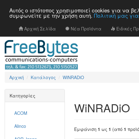
Αυτός ο ιστότοπος χρησιμοποιεί cookies για να 
συμφωνείτε με την χρήση αυτή.
Πολιτική μας γι
Αρχική Σελίδα
Νέα Προϊόντα
Ειδικές Π
Αρχική
Κατάλογος
WiNRADiO
Κατηγορίες
WiNRADiO
ACOM
Alinco
Εμφάνιση
1
ως
1
(από
1
προϊ