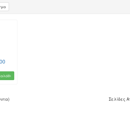
γμα
00
Καλάθι
όντα)
Σελίδες 