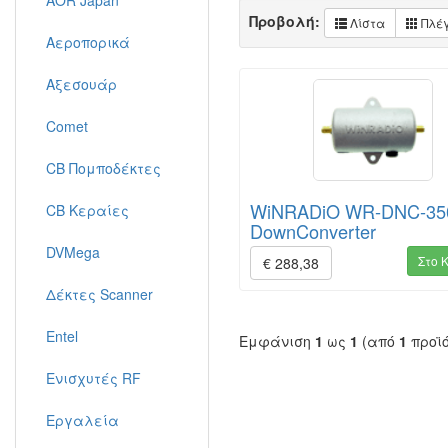
AOR Japan
Προβολή:
Λίστα
Πλέ
Αεροπορικά
Αξεσουάρ
Comet
CB Πομποδέκτες
WiNRADiO WR-DNC-35
CB Κεραίες
DownConverter
DVMega
Στο 
€ 288,38
Δέκτες Scanner
Entel
Εμφάνιση
1
ως
1
(από
1
προϊ
Ενισχυτές RF
Εργαλεία