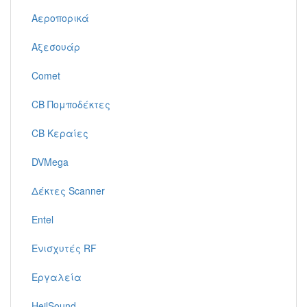
Αεροπορικά
Αξεσουάρ
Comet
CB Πομποδέκτες
CB Κεραίες
DVMega
Δέκτες Scanner
Entel
Ενισχυτές RF
Εργαλεία
HeilSound