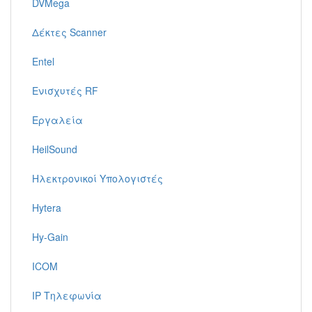
DVMega
Δέκτες Scanner
Entel
Ενισχυτές RF
Εργαλεία
HeilSound
Ηλεκτρονικοί Υπολογιστές
Hytera
Hy-Gain
ICOM
IP Τηλεφωνία