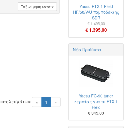
Yaesu FTX-1 Field
Ταξινόμηση κατά
HF/50/V/U πομποδέκτης
SDR
€ 1.495,00
€ 1.395,00
Νέα Προϊόντα
Yaesu FC-90 tuner
Αποτελεσμάτων:
κεραίας για το FTX-1
(current)
«
1
»
Field
€ 345,00