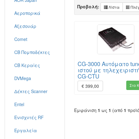
AOR Japan
Προβολή:
Λίστα
Πλέ
Αεροπορικά
Αξεσουάρ
Comet
CB Πομποδέκτες
CG-3000 Αυτόματο tun
CB Κεραίες
ιστού με τηλεχειριστ
CG-CTU
DVMega
Στο 
€ 399,00
Δέκτες Scanner
Entel
Εμφάνιση
1
ως
1
(από
1
προϊ
Ενισχυτές RF
Εργαλεία