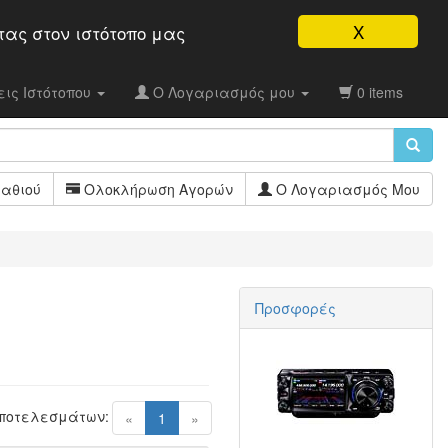
X
τας στον ιστότοπo μας
ις Ιστότοπου
Ο Λογαριασμός μου
0 items
αθιού
Ολοκλήρωση Αγορών
Ο Λογαριασμός Μου
Προσφορές
Αποτελεσμάτων:
(current)
«
1
»