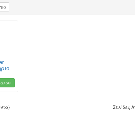
γμα
er
ήριο
Καλάθι
όντα)
Σελίδες 