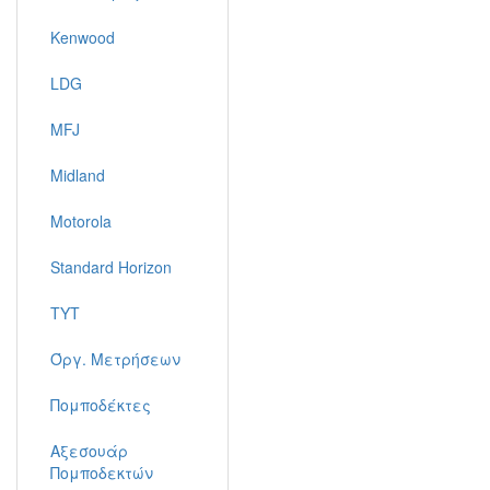
Kenwood
LDG
MFJ
Midland
Motorola
Standard Horizon
TYT
Όργ. Μετρήσεων
Πομποδέκτες
Αξεσουάρ
Πομποδεκτών