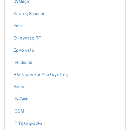
DVMega
Δέκτες Scanner
Entel
Ενισχυτές RF
Εργαλεία
HeilSound
Ηλεκτρονικοί Υπολογιστές
Hytera
Hy-Gain
ICOM
IP Τηλεφωνία