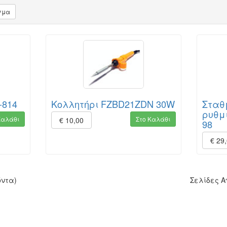
γμα
-814
Κολλητήρι FZBD21ZDN 30W
Σταθ
ρυθμ
Καλάθι
Στο Καλάθι
€ 10,00
98
€ 29
όντα)
Σελίδες 