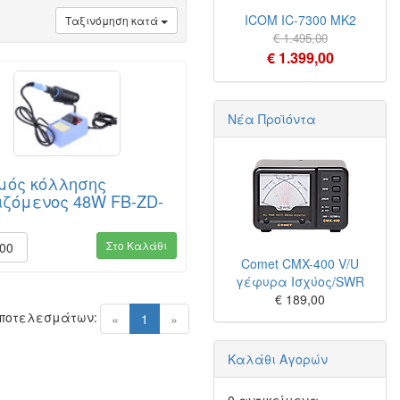
ICOM IC-7300 MK2
Ταξινόμηση κατά
€ 1.495,00
€ 1.399,00
Νέα Προϊόντα
μός κόλλησης
ιζόμενος 48W FB-ZD-
Στο Καλάθι
,00
Comet CMX-400 V/U
γέφυρα Ισχύος/SWR
€ 189,00
Αποτελεσμάτων:
(current)
«
1
»
Καλάθι Αγορών