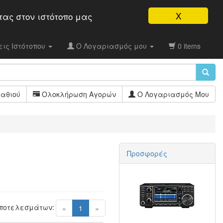
X
τας στον ιστότοπo μας
ις Ιστότοπου
Ο Λογαριασμός μου
0 items
αθιού
Ολοκλήρωση Αγορών
Ο Λογαριασμός Μου
Προσφορές
Αποτελεσμάτων:
(current)
«
1
»