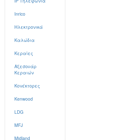
IP Τηλεφωνία
Inrico
Ηλεκτρονικά
Καλώδια
Κεραίες
Αξεσουάρ
Κεραιών
Κονέκτορες
Kenwood
LDG
MFJ
Midland