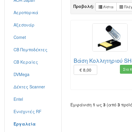
AOR Japan
Προβολή:
Λίστα
Πλέ
Αεροπορικά
Αξεσουάρ
Comet
CB Πομποδέκτες
Βάση Κολλητηριού SH
CB Κεραίες
Στο 
€ 8,00
DVMega
Δέκτες Scanner
Entel
Εμφάνιση
1
ως
3
(από
3
προϊ
Ενισχυτές RF
Εργαλεία