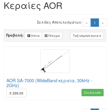
Κεραίες AOR
Σελίδες Αποτελεσμάτων:
(current)
«
1
»
Προβολή:
Λίστα
Πλέγμα
Ταξινόμηση κατά
AOR SA-7000 (WideBand κεραία, 30kHz -
2GHz)
Στο Καλάθι
€ 299,00