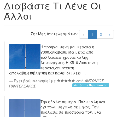
Διαβάστε Τι Λένε Οι
Άλλοι
Σελίδες Αποτελεσμάτων:
(current)
«
1
2
»
Η προηγουμενη μου κεραια η
χ300,αναβαθμισα μετα απο
πολλαααα χρονια καλης
λειτουργιας. Η Χ510 Απιστευτη
κεραια,απιστευτη
απολαβη,επιβλητικη και κανει οτι λεει ...
Έχει βαθμολογηθεί με
από
ΑΝΤΩΝΙΟΣ
Διαβάστε Περισσότερα
ΠΑΝΤΕΛΕΑΚΟΣ
Την εβαλα σημερα. Πολυ καλη και
οχι πολυ μεγαλη σε μηκος. Την
προλαβα σε προσφορα πριν μια