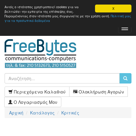
Αυτός ο ιστότοπος χρησιμοποιεί cookies για να
X
βελτιώσει την εμπειρία της επίσκεψης σας.
Παραμένοντας στον ιστότοπo μας συμφωνείτε με την χρήση αυτή.
Πολιτική μας
για τα προσωπικά δεδομένα
Toggl
Navig
Περιεχόμενα Καλαθιού
Ολοκλήρωση Αγορών
Ο Λογαριασμός Μου
Αρχική
Κατάλογος
Κριτικές