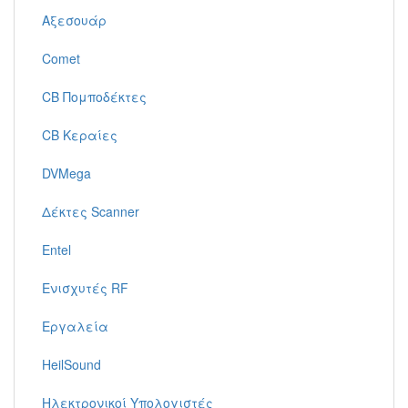
Αξεσουάρ
Comet
CB Πομποδέκτες
CB Κεραίες
DVMega
Δέκτες Scanner
Entel
Ενισχυτές RF
Εργαλεία
HeilSound
Ηλεκτρονικοί Υπολογιστές