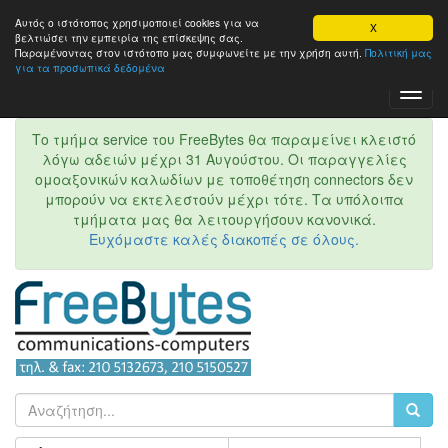
Αυτός ο ιστότοπος χρησιμοποιεί cookies για να
X
βελτιώσει την εμπειρία της επίσκεψης σας.
Παραμένοντας στον ιστότοπo μας συμφωνείτε με την χρήση αυτή.
Πολιτική μας
για τα προσωπικά δεδομένα
Toggl
Navig
Το τμήμα service του FreeBytes θα παραμείνει κλειστό
λόγω αδειών μέχρι 31 Αυγούστου. Οι παραγγελίες
ομοαξονικών καλωδίων με τοποθέτηση connectors δεν
μπορούν να εκτελεστούν μέχρι τότε. Τα υπόλοιπα
τμήματα μας θα λειτουργήσουν κανονικά.
Ευχόμαστε καλές διακοπές σε όλους.