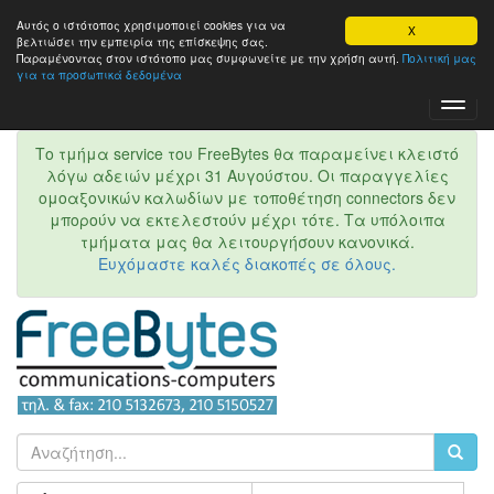
Αυτός ο ιστότοπος χρησιμοποιεί cookies για να
X
βελτιώσει την εμπειρία της επίσκεψης σας.
Παραμένοντας στον ιστότοπo μας συμφωνείτε με την χρήση αυτή.
Πολιτική μας
για τα προσωπικά δεδομένα
Toggl
Navig
Το τμήμα service του FreeBytes θα παραμείνει κλειστό
λόγω αδειών μέχρι 31 Αυγούστου. Οι παραγγελίες
ομοαξονικών καλωδίων με τοποθέτηση connectors δεν
μπορούν να εκτελεστούν μέχρι τότε. Τα υπόλοιπα
τμήματα μας θα λειτουργήσουν κανονικά.
Ευχόμαστε καλές διακοπές σε όλους.