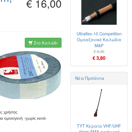
€ 16,00
Ultraflex-10 Competition
Ομοαξονικό Καλώδιο
Στο Καλάθι
M&P
€ 4,30
€ 3,80
Νέα Προϊόντα
ες χρήσης.
ια ομοιογενή -χωρίς κενά-
TYT Κεραία VHF/UHF
40cm SMA αρσενικό