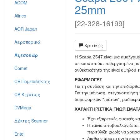
ACOM
25mm
Alinco
[
22-328-16199
]
AOR Japan
Αεροπορικά
Κριτικές
Αξεσουάρ
Η Scapa 2547 είναι μια αμαλγαμα
σε καουτσούκ επεξεργασμένο με α
Comet
ανθεκτικότητά της είναι υψηλού 
ΕΦΑΡΜΟΓΕΣ
CB Πομποδέκτες
Για τη σύνδεση και την επιδιόρ
Για την μόνωση, στεγανοποίηση 
CB Κεραίες
δορυφορικών “πιάτων”, ραδιοερα
DVMega
ΧΑΡΑΚΤΗΡΙΣΤΙΚΑ ΓΝΩΡΙΣΜΑΤ
Έχει εξαιρετικές φυσικές 
Δέκτες Scanner
Η ταινία αποβουλκανίζεται
περιτύλιξη χωρίς να χρεια
Entel
Διαθέτει άριστη αντίσταση 