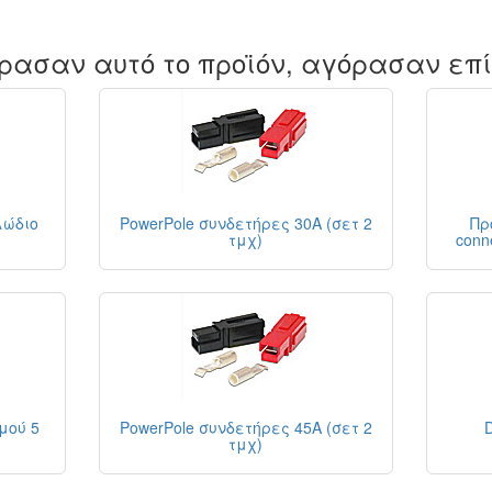
ρασαν αυτό το προϊόν, αγόρασαν επ
λώδιο
PowerPole συνδετήρες 30A (σετ 2
Πρ
τμχ)
conn
μού 5
PowerPole συνδετήρες 45A (σετ 2
τμχ)