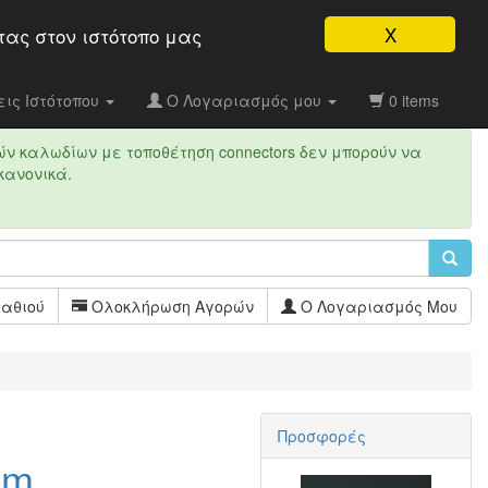
X
τας στον ιστότοπo μας
ις Ιστότοπου
Ο Λογαριασμός μου
0 items
ών καλωδίων με τοποθέτηση connectors δεν μπορούν να
κανονικά.
αθιού
Ολοκλήρωση Αγορών
Ο Λογαριασμός Μου
Προσφορές
0m,