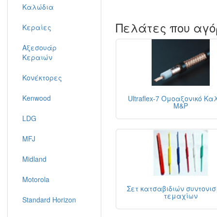
Καλώδια
Πελάτες που αγό
Κεραίες
Αξεσουάρ
Κεραιών
Κονέκτορες
Kenwood
Ultraflex-7 Ομοαξονικό Κα
M&P
LDG
MFJ
Midland
Motorola
Σετ κατσαβιδιών συντονισ
τεμαχίων
Standard Horizon