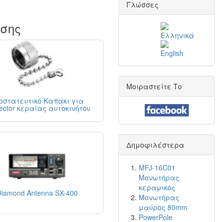
Γλώσσες
ίσης
Μοιραστείτε Το
οστατευτικό Καπάκι για
ector κεραίας αυτοκινήτου
Δημοφιλέστερα
MFJ-16C01
Μονωτήρας
κεραμικός
Diamond Antenna SX-400
Μονωτήρας
μαύρος 80mm
PowerPole