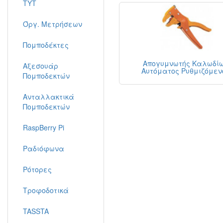
TYT
Όργ. Μετρήσεων
Πομποδέκτες
Απογυμνωτής Καλωδί
Αξεσουάρ
Αυτόματος Ρυθμιζόμεν
Πομποδεκτών
Ανταλλακτικά
Πομποδεκτών
RaspBerry Pi
Ραδιόφωνα
Ρότορες
Τροφοδοτικά
TASSTA