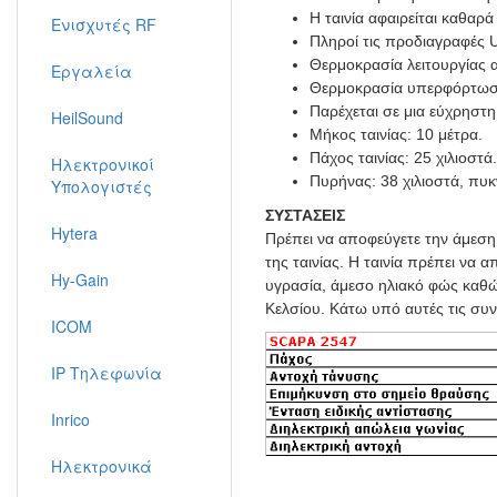
Η ταινία αφαιρείται καθαρ
Ενισχυτές RF
Πληροί τις προδιαγραφές 
Θερμοκρασία λειτουργίας 
Εργαλεία
Θερμοκρασία υπερφόρτωση
Παρέχεται σε μια εύχρηστη
HeilSound
Μήκος ταινίας: 10 μέτρα.
Πάχος ταινίας: 25 χιλιοστά.
Ηλεκτρονικοί
Πυρήνας: 38 χιλιοστά, πυκ
Υπολογιστές
ΣΥΣΤΑΣΕΙΣ
Hytera
Πρέπει να αποφεύγετε την άμεση 
της ταινίας. Η ταινία πρέπει να
Hy-Gain
υγρασία, άμεσο ηλιακό φώς καθώ
Κελσίου. Κάτω υπό αυτές τις συνθ
ICOM
IP Τηλεφωνία
Inrico
Ηλεκτρονικά