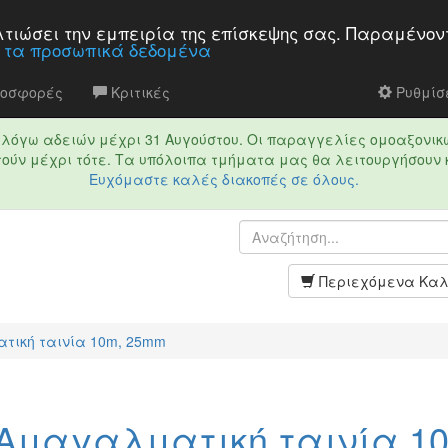
βελτιώσει την εμπειρία της επίσκεψης σας. Παραμένον
α τα προσωπικά δεδομένα
ροσφορές
Κριτικές
Ρυθμίσε
τό λόγω αδειών μέχρι 31 Αυγούστου. Οι παραγγελίες ομοαξονικ
ούν μέχρι τότε. Τα υπόλοιπα τμήματα μας θα λειτουργήσουν 
Ευχόμαστε καλές διακοπές σε όλους.
Περιεχόμενα Καλ
τική ταινία 10m, 25mm
 Αμαγαλματική ταινία 1