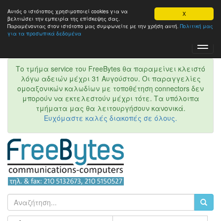
Αυτός ο ιστότοπος χρησιμοποιεί cookies για να
X
βελτιώσει την εμπειρία της επίσκεψης σας.
Παραμένοντας στον ιστότοπo μας συμφωνείτε με την χρήση αυτή.
Πολιτική μας
για τα προσωπικά δεδομένα
Toggl
Navig
Το τμήμα service του FreeBytes θα παραμείνει κλειστό
λόγω αδειών μέχρι 31 Αυγούστου. Οι παραγγελίες
ομοαξονικών καλωδίων με τοποθέτηση connectors δεν
μπορούν να εκτελεστούν μέχρι τότε. Τα υπόλοιπα
τμήματα μας θα λειτουργήσουν κανονικά.
Ευχόμαστε καλές διακοπές σε όλους.