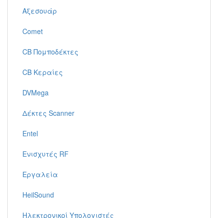
Αξεσουάρ
Comet
CB Πομποδέκτες
CB Κεραίες
DVMega
Δέκτες Scanner
Entel
Ενισχυτές RF
Εργαλεία
HeilSound
Ηλεκτρονικοί Υπολογιστές