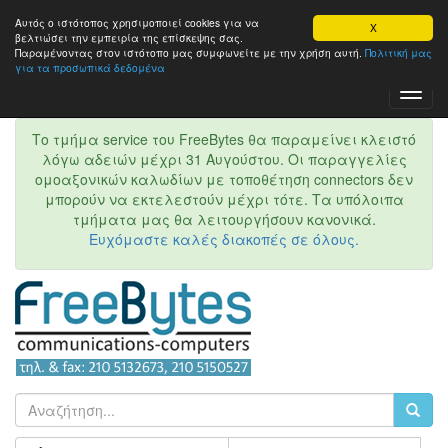
Αυτός ο ιστότοπος χρησιμοποιεί cookies για να
X
βελτιώσει την εμπειρία της επίσκεψης σας.
Παραμένοντας στον ιστότοπo μας συμφωνείτε με την χρήση αυτή.
Πολιτική μας
για τα προσωπικά δεδομένα
Toggl
Navig
Το τμήμα service του FreeBytes θα παραμείνει κλειστό
λόγω αδειών μέχρι 31 Αυγούστου. Οι παραγγελίες
ομοαξονικών καλωδίων με τοποθέτηση connectors δεν
μπορούν να εκτελεστούν μέχρι τότε. Τα υπόλοιπα
τμήματα μας θα λειτουργήσουν κανονικά.
Ευχόμαστε καλές διακοπές σε όλους.