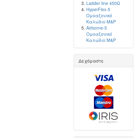
Ladder line 450Ω
HyperFlex-5
Ομοαξονικό
Καλώδιο M&P
Airborne-5
Ομοαξονικό
Καλώδιο M&P
Δεχόμαστε