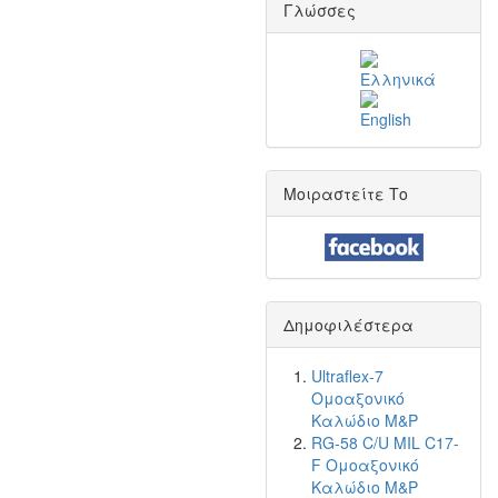
Γλώσσες
Μοιραστείτε Το
Δημοφιλέστερα
Ultraflex-7
Ομοαξονικό
Καλώδιο M&P
RG-58 C/U MIL C17-
F Ομοαξονικό
Καλώδιο M&P