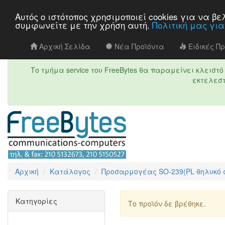
Αυτός ο ιστότοπος χρησιμοποιεί cookies για να 
συμφωνείτε με την χρήση αυτή.
Πολιτική μας γι
Αρχική Σελίδα
Νέα Προϊόντα
Ειδικές Π
Το τμήμα service του FreeBytes θα παραμείνει κλεισ
εκτελεστ
Αρχική
Κατάλογος
Προσαρμογέας SO-239(PL θηλυκό σ
Κατηγορίες
Το προϊόν δε βρέθηκε.