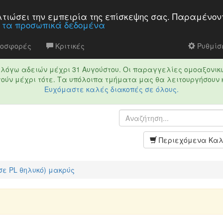
βελτιώσει την εμπειρία της επίσκεψης σας. Παραμένον
α τα προσωπικά δεδομένα
ροσφορές
Κριτικές
Ρυθμίσε
τό λόγω αδειών μέχρι 31 Αυγούστου. Οι παραγγελίες ομοαξονικ
ούν μέχρι τότε. Τα υπόλοιπα τμήματα μας θα λειτουργήσουν 
Ευχόμαστε καλές διακοπές σε όλους.
Περιεχόμενα Καλ
ε PL θηλυκό) μακρύς