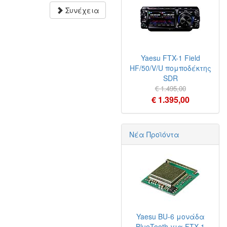
Συνέχεια
Yaesu FTX-1 Field
HF/50/V/U πομποδέκτης
SDR
€ 1.495,00
€ 1.395,00
Νέα Προϊόντα
Yaesu BU-6 μονάδα
BlueTooth για FTX-1