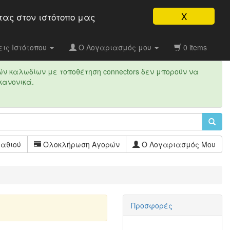
X
τας στον ιστότοπo μας
ις Ιστότοπου
Ο Λογαριασμός μου
0 items
ών καλωδίων με τοποθέτηση connectors δεν μπορούν να
κανονικά.
αθιού
Ολοκλήρωση Αγορών
Ο Λογαριασμός Μου
Προσφορές