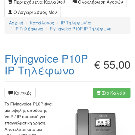
Περιεχόμενα Καλαθιού
Ολοκλήρωση Αγορών
Ο Λογαριασμός Μου
Αρχική
Κατάλογος
IP Τηλεφωνία
IP Τηλέφωνα
Flyingvoice P10P IP Τηλέφωνο
Flyingvoice P10P
€ 55,00
IP Τηλέφωνο
Κριτικές
Στο Καλάθι
Το Flyingvoice P10P είναι
μία υψηλής απόδοσης
VoIP / IP συσκευή για
επαγγελματική χρήση.
Αποτελείται από μια