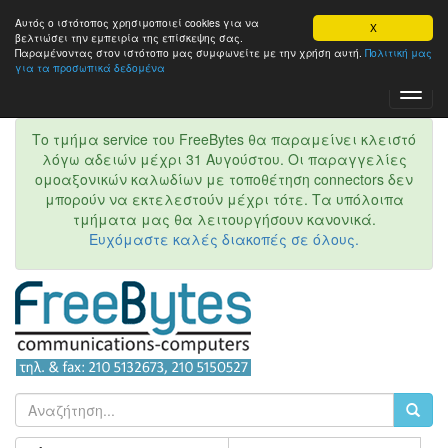
Αυτός ο ιστότοπος χρησιμοποιεί cookies για να
X
βελτιώσει την εμπειρία της επίσκεψης σας.
Παραμένοντας στον ιστότοπo μας συμφωνείτε με την χρήση αυτή.
Πολιτική μας
για τα προσωπικά δεδομένα
Toggl
Navig
Το τμήμα service του FreeBytes θα παραμείνει κλειστό
λόγω αδειών μέχρι 31 Αυγούστου. Οι παραγγελίες
ομοαξονικών καλωδίων με τοποθέτηση connectors δεν
μπορούν να εκτελεστούν μέχρι τότε. Τα υπόλοιπα
τμήματα μας θα λειτουργήσουν κανονικά.
Ευχόμαστε καλές διακοπές σε όλους.