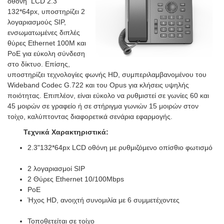
οθόνη LCD 2.3"
132*64px, υποστηρίζει 2
λογαριασμούς SIP,
ενσωματωμένες διπλές
θύρες Ethernet 100M και
PoE για εύκολη σύνδεση
στο δίκτυο. Επίσης,
υποστηρίζει τεχνολογίες φωνής HD, συμπεριλαμβανομένου του
Wideband Codec G.722 και του Opus για κλήσεις υψηλής
ποιότητας. Επιπλέον, είναι εύκολο να ρυθμιστεί σε γωνίες 60 και
45 μοιρών σε γραφείο ή σε στήριγμα γωνιών 15 μοιρών στον
τοίχο, καλύπτοντας διαφορετικά σενάρια εφαρμογής.
Τεχνικά Χαρακτηριστικά:
2.3"132*64px LCD οθόνη με ρυθμιζόμενο οπίσθιο φωτισμό
2 λογαριασμοί SIP
2 Θύρες Ethernet 10/100Mbps
PoE
Ήχος HD, ανοιχτή συνομιλία με 6 συμμετέχοντες
Τοποθετείται σε τοίχο