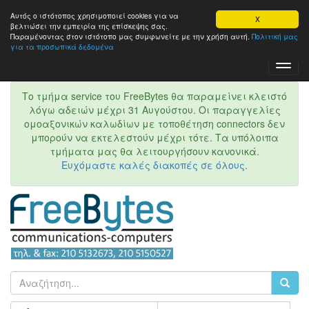
Αυτός ο ιστότοπος χρησιμοποιεί cookies για να
X
βελτιώσει την εμπειρία της επίσκεψης σας.
Παραμένοντας στον ιστότοπo μας συμφωνείτε με την χρήση αυτή.
Πολιτική μας
για τα προσωπικά δεδομένα
Toggl
Navig
Το τμήμα service του FreeBytes θα παραμείνει κλειστό
λόγω αδειών μέχρι 31 Αυγούστου. Οι παραγγελίες
ομοαξονικών καλωδίων με τοποθέτηση connectors δεν
μπορούν να εκτελεστούν μέχρι τότε. Τα υπόλοιπα
τμήματα μας θα λειτουργήσουν κανονικά.
Ευχόμαστε καλές διακοπές σε όλους.