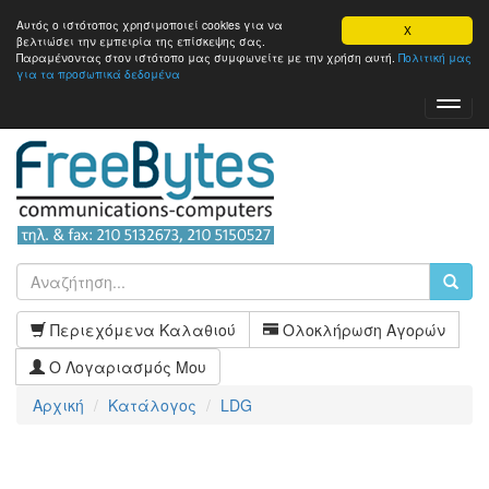
Αυτός ο ιστότοπος χρησιμοποιεί cookies για να
X
βελτιώσει την εμπειρία της επίσκεψης σας.
Παραμένοντας στον ιστότοπo μας συμφωνείτε με την χρήση αυτή.
Πολιτική μας
για τα προσωπικά δεδομένα
Toggl
Navig
Περιεχόμενα Καλαθιού
Ολοκλήρωση Αγορών
Ο Λογαριασμός Μου
Αρχική
Κατάλογος
LDG