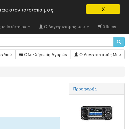
X
τας στον ιστότοπo μας
ις Ιστότοπου
Ο Λογαριασμός μου
0 items
αθιού
Ολοκλήρωση Αγορών
Ο Λογαριασμός Μου
Προσφορές