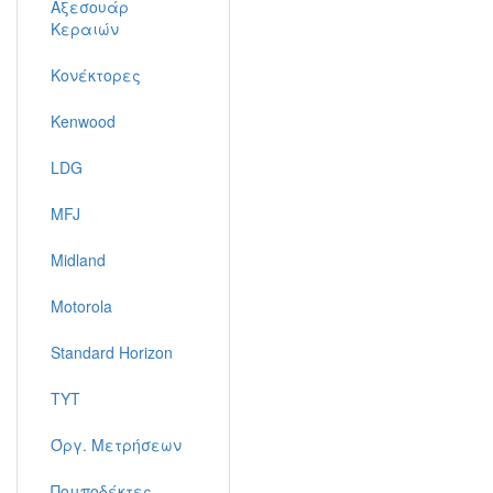
Αξεσουάρ
Κεραιών
Κονέκτορες
Kenwood
LDG
MFJ
Midland
Motorola
Standard Horizon
TYT
Όργ. Μετρήσεων
Πομποδέκτες