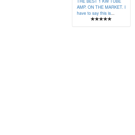
THE BEST 1 KW TUBE
AMP. ON THE MARKET. I
have to say this is
...