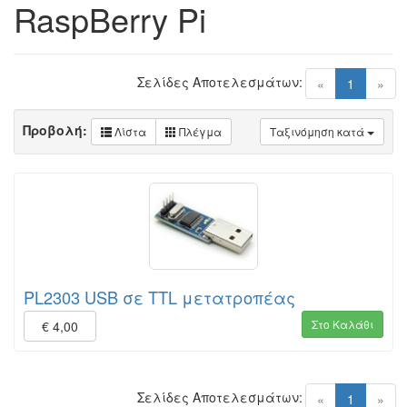
RaspBerry Pi
Σελίδες Αποτελεσμάτων:
(current)
«
1
»
Προβολή:
Λίστα
Πλέγμα
Ταξινόμηση κατά
PL2303 USB σε TTL μετατροπέας
Στο Καλάθι
€ 4,00
Σελίδες Αποτελεσμάτων:
(current)
«
1
»