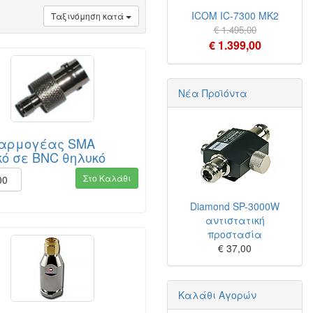
ICOM IC-7300 MK2
Ταξινόμηση κατά
€ 1.495,00
€ 1.399,00
Νέα Προϊόντα
αρμογέας SMA
κό σε BNC θηλυκό
Στο Καλάθι
00
Diamond SP-3000W
αντιστατική
προστασία
€ 37,00
Καλάθι Αγορών