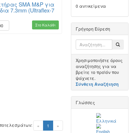
ετήρας SMA M&P για
0 αντικείμενα
ια 7.3mm (Ultraflex-7
)
Στο Καλάθι
00
Γρήγορη Εύρεση
Χρησιμοποιήστε όρους
αναζήτησης για να
βρείτε το προϊόν που
ψάχνετε.
Σύνθετη Αναζήτηση
Γλώσσες
Αποτελεσμάτων:
(current)
«
1
»