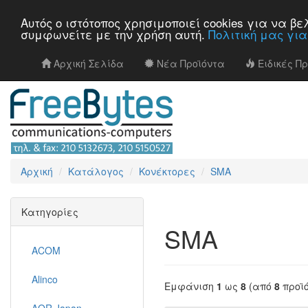
Αυτός ο ιστότοπος χρησιμοποιεί cookies για να 
συμφωνείτε με την χρήση αυτή.
Πολιτική μας γι
Αρχική Σελίδα
Νέα Προϊόντα
Ειδικές Π
Αρχική
Κατάλογος
Κονέκτορες
SMA
Κατηγορίες
SMA
ACOM
Alinco
Εμφάνιση
1
ως
8
(από
8
προϊ