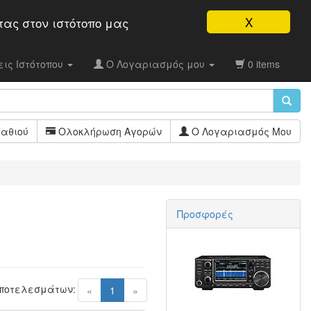
X
τας στον ιστότοπo μας
ις Ιστότοπου
Ο Λογαριασμός μου
0 items
αθιού
Ολοκλήρωση Αγορών
Ο Λογαριασμός Μου
Προσφορές
Αποτελεσμάτων:
(current)
«
1
»