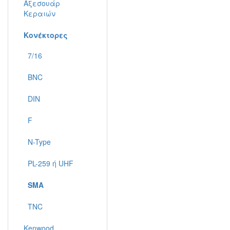
Αξεσουάρ
Κεραιών
Κονέκτορες
7/16
BNC
DIN
F
N-Type
PL-259 ή UHF
SMA
TNC
Kenwood