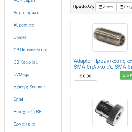
AOR Japan
Προβολή:
Λίστα
Πλέ
Αεροπορικά
Αξεσουάρ
Comet
CB Πομποδέκτες
Adaptor Προέκτασης α
CB Κεραίες
SMA θηλυκό σε SMA θ
DVMega
Στο 
€ 6,00
Δέκτες Scanner
Entel
Ενισχυτές RF
Εργαλεία