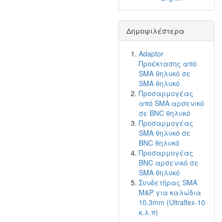
Δημοφιλέστερα
Adaptor
Προέκτασης από
SMA θηλυκό σε
SMA θηλυκό
Προσαρμογέας
από SMA αρσενικό
σε BNC θηλυκό
Προσαρμογέας
SMA θηλυκό σε
BNC θηλυκό
Προσαρμογέας
BNC αρσενικό σε
SMA θηλυκό
Συνδετήρας SMA
M&P για καλώδια
10.3mm (Ultraflex-10
κ.λ.π)