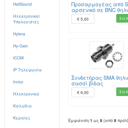
Προσαρμογέας από 
HeilSound
αρσενικό σε BNC θηλ
Ηλεκτρονικοί
Στο 
€ 5,00
Υπολογιστές
Hytera
Hy-Gain
ICOM
IP Τηλεφωνία
Συνδετήρας SMA θηλυ
Inrico
σασσί βίδας
Στο 
€ 6,00
Ηλεκτρονικά
Καλώδια
Κεραίες
Εμφάνιση
1
ως
8
(από
8
προϊ