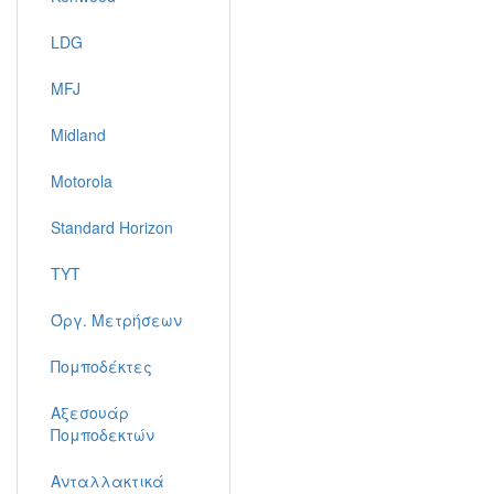
LDG
MFJ
Midland
Motorola
Standard Horizon
TYT
Όργ. Μετρήσεων
Πομποδέκτες
Αξεσουάρ
Πομποδεκτών
Ανταλλακτικά