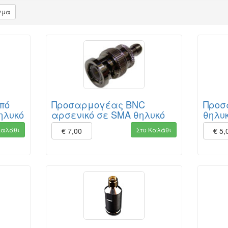
γμα
πό
Προσαρμογέας BNC
Προσ
ηλυκό
αρσενικό σε SMA θηλυκό
θηλυ
Καλάθι
Στο Καλάθι
€ 7,00
€ 5,