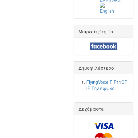
Μοιραστείτε Το
Δημοφιλέστερα
FlyingVoice FIP11CP
IP Τηλέφωνο
Δεχόμαστε