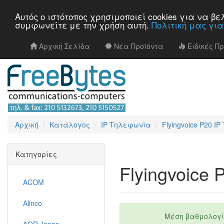
Αυτός ο ιστότοπος χρησιμοποιεί cookies για να 
συμφωνείτε με την χρήση αυτή.
Πολιτική μας γι
Αρχική Σελίδα
Νέα Προϊόντα
Ειδικές Π
Αρχική
Κατάλογος
IP Τηλεφωνία
Flyingvoice P20 I
Κατηγορίες
Flyingvoice
ACOM
Alinco
Μέση βαθμολογί