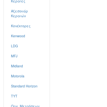
Κεραίες
Αξεσουάρ
Κεραιών
Κονέκτορες
Kenwood
LDG
MFJ
Midland
Motorola
Standard Horizon
TYT
Όργ. Μετρήσεων