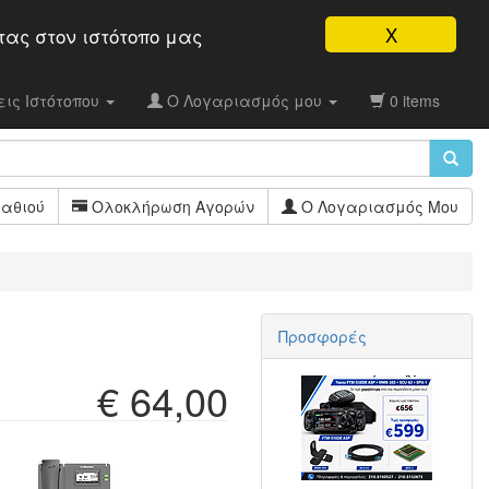
X
τας στον ιστότοπo μας
ις Ιστότοπου
Ο Λογαριασμός μου
0 items
αθιού
Ολοκλήρωση Αγορών
Ο Λογαριασμός Μου
Προσφορές
€ 64,00