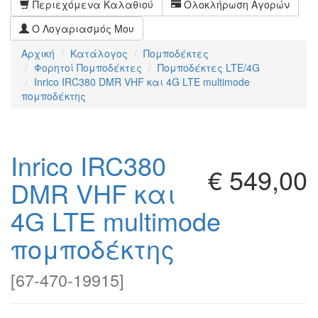
Περιεχόμενα Καλαθιού
Ολοκλήρωση Αγορών
Ο Λογαριασμός Μου
Αρχική
Κατάλογος
Πομποδέκτες
Φορητoί Πομποδέκτες
Πομποδέκτες LTE/4G
Inrico IRC380 DMR VHF και 4G LTE multimode
πομποδέκτης
Inrico IRC380
€ 549,00
DMR VHF και
4G LTE multimode
πομποδέκτης
[
67-470-19915
]