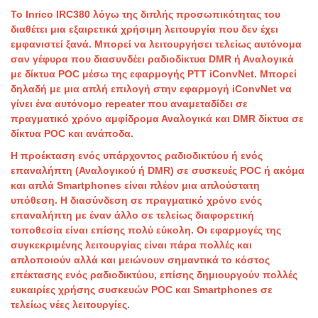
Το Inrico IRC380 λόγω της διπλής προσωπικότητας του
διαθέτει μια εξαιρετικά χρήσιμη λειτουργία που δεν έχει
εμφανιστεί ξανά. Μπορεί να λειτουργήσει τελείως αυτόνομα
σαν γέφυρα που διασυνδέει ραδιοδίκτυα DMR ή Αναλογικά
με δίκτυα POC μέσω της εφαρμογής PTT iConvNet. Μπορεί
δηλαδή με μια απλή επιλογή στην εφαρμογή iConvNet να
γίνει ένα αυτόνομο repeater που αναμεταδίδει σε
πραγματικό χρόνο αμφίδρομα Αναλογικά και DMR δίκτυα σε
δίκτυα POC και ανάποδα.
Η προέκταση ενός υπάρχοντος ραδιοδικτύου ή ενός
επαναλήπτη (Αναλογικoύ ή DMR) σε συσκευές POC ή ακόμα
και απλά Smartphones είναι πλέον μια απλούστατη
υπόθεση. Η διασύνδεση σε πραγματικό χρόνο ενός
επαναλήπτη με έναν άλλο σε τελείως διαφορετική
τοποθεσία είναι επίσης πολύ εύκολη. Οι εφαρμογές της
συγκεκριμένης λειτουργίας είναι πάρα πολλές και
απλοποιούν αλλά και μειώνουν σημαντικά το κόστος
επέκτασης ενός ραδιοδικτύου, επίσης δημιουργούν πολλές
ευκαιρίες χρήσης συσκευών POC και Smartphones σε
τελείως νέες λειτουργίες.