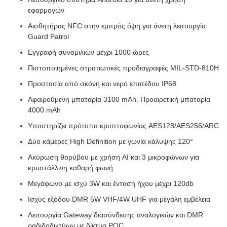
εφαρμογών
Αισθητήρας NFC στην εμπρός όψη για άνετη λειτουργία
Guard Patrol
Εγγραφή συνομιλιών μέχρι 1000 ώρες
Πιστοποιημένες στρατιωτικές προδιαγραφές MIL-STD-810H
Προστασία από σκόνη και νερό επιπέδου IP68
Αφαιρούμενη μπαταρία 3100 mAh. Προαιρετική μπαταρία
4000 mAh
Υποστηρίζει πρότυπα κρυπτοφωνίας AES128/AES256/ARC
Δύο κάμερες High Definition με γωνία κάλυψης 120°
Ακύρωση θορύβου με χρήση AI και 3 μικροφώνων για
κρυστάλλινη καθαρή φωνή
Μεγάφωνο με ισχύ 3W και ένταση ήχου μέχρι 120db
Ισχύς εξόδου DMR 5W VHF/4W UHF για μεγάλη εμβέλεια
Λειτουργία Gateway διασύνδεσης αναλογικών και DMR
ραδιδοδικτύων με δίκτυα POC