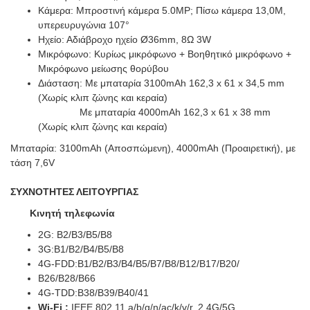
Κάμερα: Μπροστινή κάμερα 5.0MP; Πίσω κάμερα 13,0M,
υπερευρυγώνια 107°
Ηχείο: Αδιάβροχο ηχείο Ø36mm, 8Ω 3W
Μικρόφωνο: Κυρίως μικρόφωνο + Βοηθητικό μικρόφωνο +
Μικρόφωνο
μείωσης θορύβου
Διάσταση: Με μπαταρία 3100mAh 162,3 x 61 x 34,5 mm
(Χωρίς κλιπ ζώνης και κεραία)
Με μπαταρία 4000mAh 162,3 x 61 x 38 mm
(Χωρίς κλιπ ζώνης και κεραία)
Μπαταρία: 3100mAh (Αποσπώμενη), 4000mAh (Προαιρετική), με
τάση 7,6V
ΣΥΧΝΟΤΗΤΕΣ ΛΕΙΤΟΥΡΓΙΑΣ
Κινητή τηλεφωνία
2G: B2/B3/B5/B8
3G:B1/B2/B4/B5/B8
4G-FDD:B1/B2/B3/B4/B5/B7/B8/B12/B17/B20/
B26/B28/B66
4G-TDD:B38/B39/B40/41
Wi-Fi
:
IEEE 802.11 a/b/g/n/ac/k/v/r, 2.4G/5G