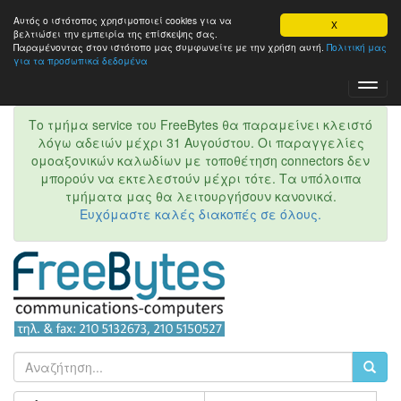
Αυτός ο ιστότοπος χρησιμοποιεί cookies για να
X
βελτιώσει την εμπειρία της επίσκεψης σας.
Παραμένοντας στον ιστότοπo μας συμφωνείτε με την χρήση αυτή.
Πολιτική μας
για τα προσωπικά δεδομένα
Toggl
Navig
Το τμήμα service του FreeBytes θα παραμείνει κλειστό
λόγω αδειών μέχρι 31 Αυγούστου. Οι παραγγελίες
ομοαξονικών καλωδίων με τοποθέτηση connectors δεν
μπορούν να εκτελεστούν μέχρι τότε. Τα υπόλοιπα
τμήματα μας θα λειτουργήσουν κανονικά.
Ευχόμαστε καλές διακοπές σε όλους.