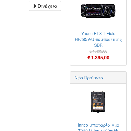
Συνέχεια
Yaesu FTX-1 Field
HF/50/V/U πομποδέκτης
SDR
€ 1.495,00
€ 1.395,00
Νέα Προϊόντα
Inrico μπαταρία για
T330 Li-Ion 4100mAh