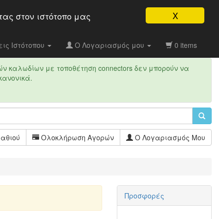
X
τας στον ιστότοπo μας
ις Ιστότοπου
Ο Λογαριασμός μου
0 items
ών καλωδίων με τοποθέτηση connectors δεν μπορούν να
κανονικά.
αθιού
Ολοκλήρωση Αγορών
Ο Λογαριασμός Μου
Προσφορές