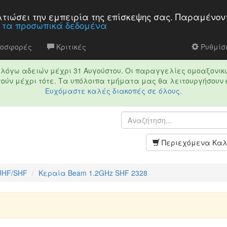
βελτιώσει την εμπειρία της επίσκεψης σας. Παραμένον
α τα προσωπικά δεδομένα
ροσφορές
Κριτικές
Ρυθμίσε
τό λόγω αδειών μέχρι 31 Αυγούστου. Οι παραγγελίες ομοαξονικ
ούν μέχρι τότε. Τα υπόλοιπα τμήματα μας θα λειτουργήσουν 
Ευχόμαστε καλές διακοπές σε όλους.
Περιεχόμενα Καλ
UHF/SHF
Κεραία Beam 1.2GHz SHF 2328