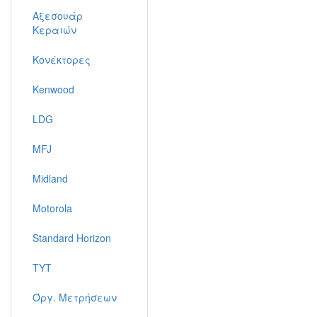
Αξεσουάρ
Κεραιών
Κονέκτορες
Kenwood
LDG
MFJ
Midland
Motorola
Standard Horizon
TYT
Όργ. Μετρήσεων