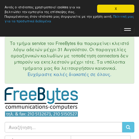
Αυτός ο ιστότοπος χρησιμοποιεί cookies για να
X
βελτιώσει την εμπειρία της επίσκεψης σας.
Παραμένοντας στον ιστότοπo μας συμφωνείτε με την χρήση αυτή.
Πολιτική μας
για τα προσωπικά δεδομένα
Toggl
Navig
Το τμήμα service του FreeBytes θα παραμείνει κλειστό
λόγω αδειών μέχρι 31 Αυγούστου. Οι παραγγελίες
ομοαξονικών καλωδίων με τοποθέτηση connectors δεν
μπορούν να εκτελεστούν μέχρι τότε. Τα υπόλοιπα
τμήματα μας θα λειτουργήσουν κανονικά.
Ευχόμαστε καλές διακοπές σε όλους.