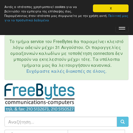
Αυτός ο ιστότοπος χρησιμοποιεί cookies για να
X
βελτιώσει την εμπειρία της επίσκεψης σας.
Παραμένοντας στον ιστότοπo μας συμφωνείτε με την χρήση αυτή.
Πολιτική μας
για τα προσωπικά δεδομένα
Toggl
Navig
Το τμήμα service του FreeBytes θα παραμείνει κλειστό
λόγω αδειών μέχρι 31 Αυγούστου. Οι παραγγελίες
ομοαξονικών καλωδίων με τοποθέτηση connectors δεν
μπορούν να εκτελεστούν μέχρι τότε. Τα υπόλοιπα
τμήματα μας θα λειτουργήσουν κανονικά.
Ευχόμαστε καλές διακοπές σε όλους.