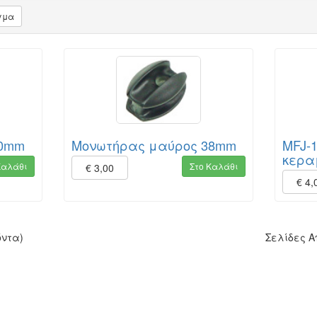
γμα
80mm
Μονωτήρας μαύρος 38mm
MFJ-
κερα
Καλάθι
Στο Καλάθι
€ 3,00
€ 4,
όντα)
Σελίδες 