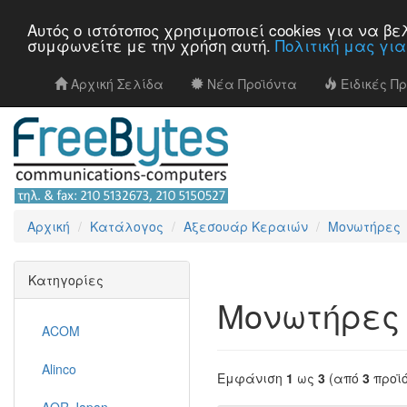
Αυτός ο ιστότοπος χρησιμοποιεί cookies για να 
συμφωνείτε με την χρήση αυτή.
Πολιτική μας γι
Αρχική Σελίδα
Νέα Προϊόντα
Ειδικές Π
Αρχική
Κατάλογος
Αξεσουάρ Κεραιών
Μονωτήρες
Κατηγορίες
Μονωτήρες
ACOM
Alinco
Εμφάνιση
1
ως
3
(από
3
προϊ