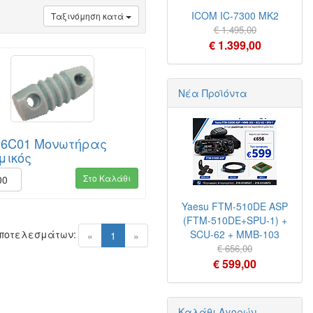
ICOM IC-7300 MK2
Ταξινόμηση κατά
€ 1.495,00
€ 1.399,00
Νέα Προϊόντα
16C01 Μονωτήρας
μικός
Στο Καλάθι
00
Yaesu FTM-510DE ASP
(FTM-510DE+SPU-1) +
Αποτελεσμάτων:
SCU-62 + MMB-103
(current)
«
1
»
€ 656,00
€ 599,00
Καλάθι Αγορών