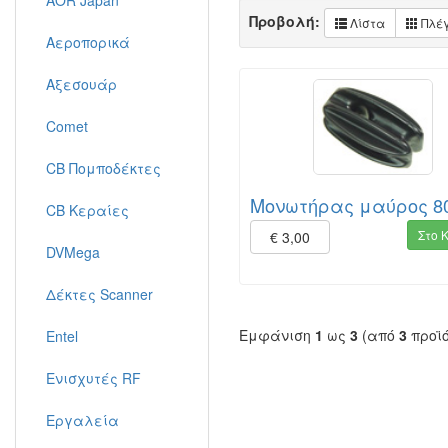
AOR Japan
Προβολή:
Λίστα
Πλέ
Αεροπορικά
Αξεσουάρ
Comet
CB Πομποδέκτες
Μονωτήρας μαύρος 
CB Κεραίες
Στο 
€ 3,00
DVMega
Δέκτες Scanner
Εμφάνιση
1
ως
3
(από
3
προϊ
Entel
Ενισχυτές RF
Εργαλεία