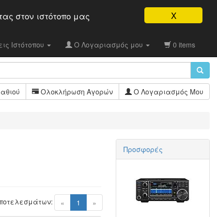
X
τας στον ιστότοπo μας
ις Ιστότοπου
Ο Λογαριασμός μου
0 items
αθιού
Ολοκλήρωση Αγορών
Ο Λογαριασμός Μου
Προσφορές
Αποτελεσμάτων:
(current)
«
1
»