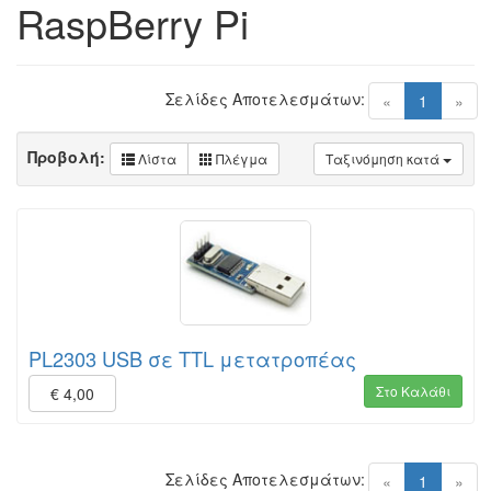
RaspBerry Pi
Σελίδες Αποτελεσμάτων:
(current)
«
1
»
Προβολή:
Λίστα
Πλέγμα
Ταξινόμηση κατά
PL2303 USB σε TTL μετατροπέας
Στο Καλάθι
€ 4,00
Σελίδες Αποτελεσμάτων:
(current)
«
1
»